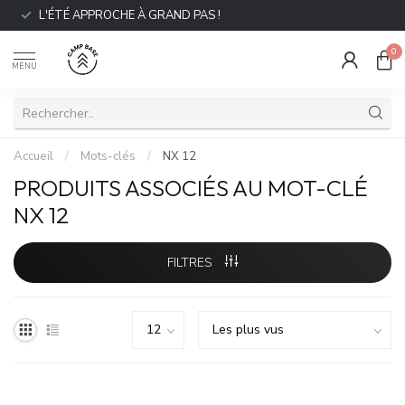
L'ÉTÉ APPROCHE À GRAND PAS !
0
MENU
Accueil
/
Mots-clés
/
NX 12
PRODUITS ASSOCIÉS AU MOT-CLÉ
NX 12
FILTRES