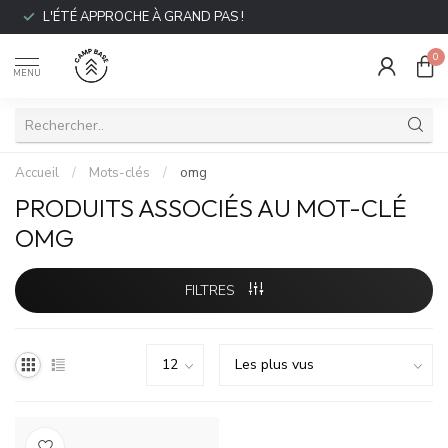
L'ÉTÉ APPROCHE À GRAND PAS !
0
MENU
Accueil
/
Mots-clés
/
omg
PRODUITS ASSOCIÉS AU MOT-CLÉ
OMG
FILTRES