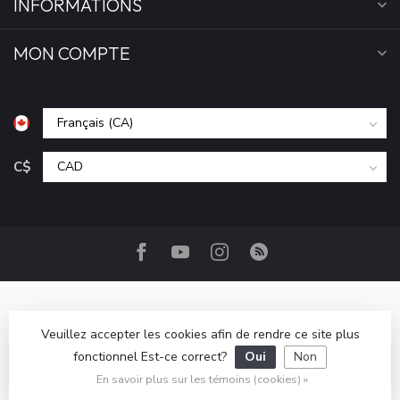
INFORMATIONS
MON COMPTE
C$
Veuillez accepter les cookies afin de rendre ce site plus
fonctionnel Est-ce correct?
Oui
Non
© Copyright 2026 Camp Base.ca
- Powered by
Lightspeed
-
Lightspeed design
by
Dyvelopment
En savoir plus sur les témoins (cookies) »