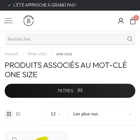
L'ÉTÉ APPROCHE À GRAND PAS !
0
MENU
Accueil
/
Mots-clés
/
one size
PRODUITS ASSOCIÉS AU MOT-CLÉ
ONE SIZE
FILTRES