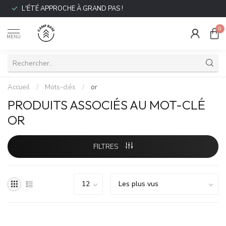
L'ÉTÉ APPROCHE À GRAND PAS !
0
MENU
Accueil
/
Mots-clés
/
or
PRODUITS ASSOCIÉS AU MOT-CLÉ
OR
FILTRES