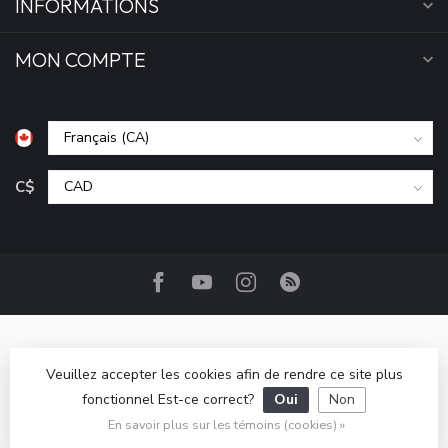
INFORMATIONS
MON COMPTE
C$
Veuillez accepter les cookies afin de rendre ce site plus
fonctionnel Est-ce correct?
Oui
Non
© Copyright 2026 Camp Base.ca
- Powered by
Lightspeed
-
Lightspeed design
by
Dyvelopment
En savoir plus sur les témoins (cookies) »