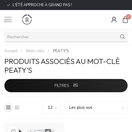
L'ÉTÉ APPROCHE À GRAND PAS !
0
MENU
Accueil
/
Mots-clés
/
PEATY'S
PRODUITS ASSOCIÉS AU MOT-CLÉ
PEATY'S
FILTRES