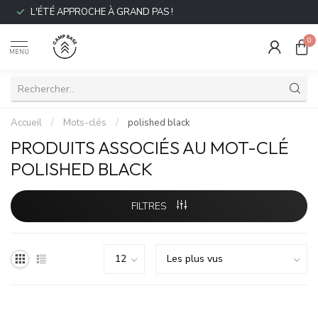
L'ÉTÉ APPROCHE À GRAND PAS !
0
MENU
Accueil
/
Mots-clés
/
polished black
PRODUITS ASSOCIÉS AU MOT-CLÉ
POLISHED BLACK
FILTRES