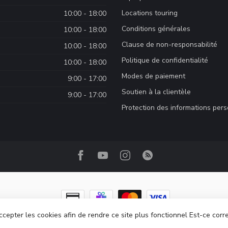
Locations touring
10:00 - 18:00
Conditions générales
10:00 - 18:00
Clause de non-responsabilité
10:00 - 18:00
Politique de confidentialité
10:00 - 18:00
Modes de paiement
9:00 - 17:00
Soutien à la clientèle
9:00 - 17:00
Protection des informations per
ccepter les cookies afin de rendre ce site plus fonctionnel Est-ce corr
ght 2026 Camp Base.ca
- Powered by
Lightspeed
-
Lightspeed design
by
Dyv