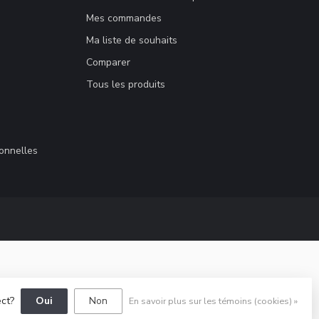
Mes commandes
Ma liste de souhaits
Comparer
Tous les produits
sonnelles
ect?
Oui
Non
En savoir plus sur les témoins (cookies) »
elopment