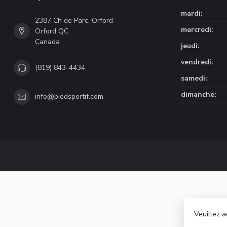
mardi:
2387 Ch de Parc, Orford
mercredi:
Orford QC
Canada
jeudi:
vendredi:
(819) 843-4434
samedi:
dimanche:
info@piedsportif.com
Veuillez a
© Copyri