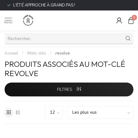
L'ÉTÉ APPROCHE À GRAND PAS !
0
MENU
Accueil
/
Mots-clés
/
revolve
PRODUITS ASSOCIÉS AU MOT-CLÉ
REVOLVE
FILTRES