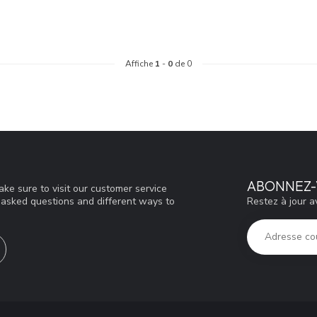
Affiche
1
-
0
de 0
ABONNEZ-
ke sure to visit our customer service
Restez à jour a
y asked questions and different ways to