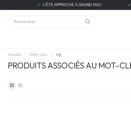
P
L'ÉTÉ APPROCHE À GRAND PAS !
L
Accueil
/
Mots-clés
/
rig
PRODUITS ASSOCIÉS AU MOT-CL