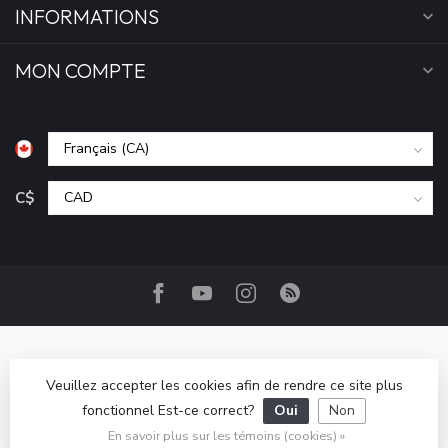
INFORMATIONS
MON COMPTE
C$
Veuillez accepter les cookies afin de rendre ce site plus
fonctionnel Est-ce correct?
Oui
Non
© Copyright 2026 Camp Base.ca
- Powered by
Lightspeed
-
Lightspeed design
by
Dyvelopment
En savoir plus sur les témoins (cookies) »