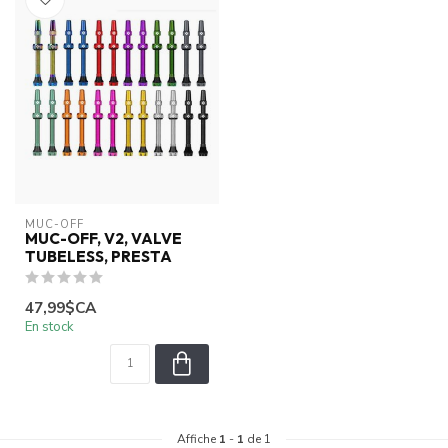
MUC-OFF
MUC-OFF, V2, VALVE
TUBELESS, PRESTA
47,99$CA
En stock
Affiche
1
-
1
de 1