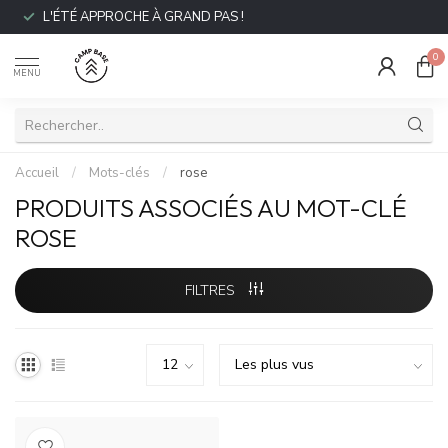
L'ÉTÉ APPROCHE À GRAND PAS !
0
MENU
Accueil
/
Mots-clés
/
rose
PRODUITS ASSOCIÉS AU MOT-CLÉ
ROSE
FILTRES