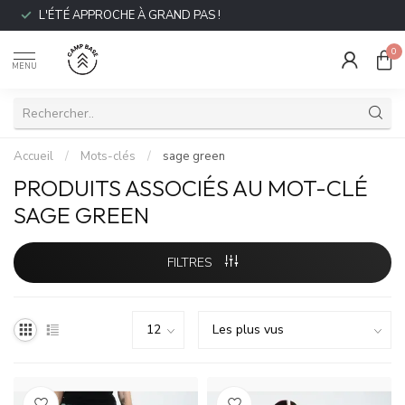
L'ÉTÉ APPROCHE À GRAND PAS !
0
MENU
Accueil
/
Mots-clés
/
sage green
PRODUITS ASSOCIÉS AU MOT-CLÉ
SAGE GREEN
FILTRES