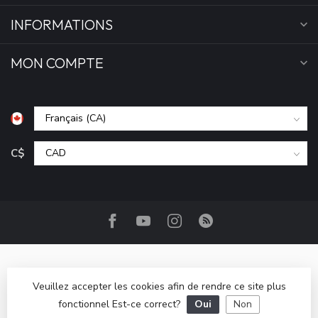
INFORMATIONS
MON COMPTE
C$
Veuillez accepter les cookies afin de rendre ce site plus
fonctionnel Est-ce correct?
Oui
Non
© Copyright 2026 Camp Base.ca
- Powered by
Lightspeed
-