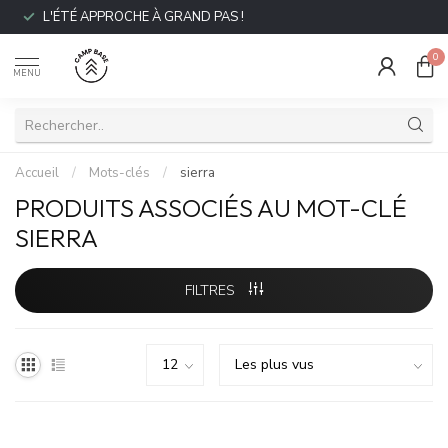
L'ÉTÉ APPROCHE À GRAND PAS !
0
MENU
Accueil
/
Mots-clés
/
sierra
PRODUITS ASSOCIÉS AU MOT-CLÉ
SIERRA
FILTRES