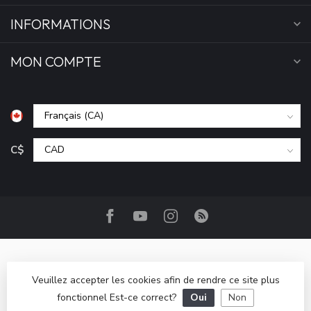
INFORMATIONS
MON COMPTE
C$
Veuillez accepter les cookies afin de rendre ce site plus
fonctionnel Est-ce correct?
Oui
Non
© Copyright 2026 Camp Base.ca
- Powered by
Lightspeed
-