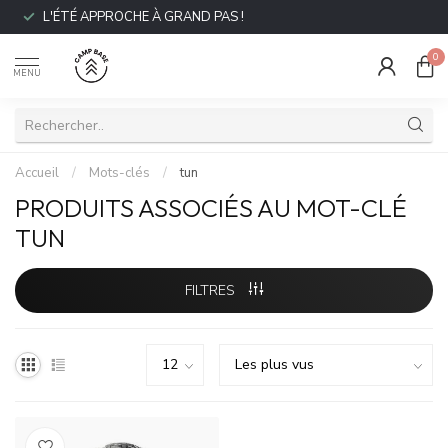
L'ÉTÉ APPROCHE À GRAND PAS !
0
MENU
Accueil
/
Mots-clés
/
tun
PRODUITS ASSOCIÉS AU MOT-CLÉ
TUN
FILTRES