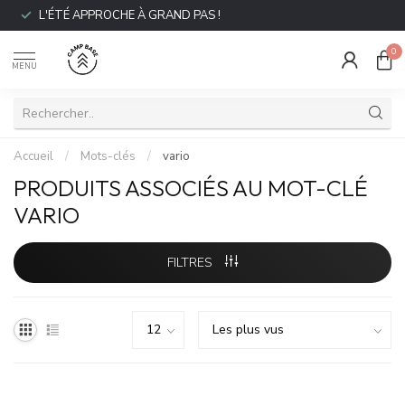
L'ÉTÉ APPROCHE À GRAND PAS !
0
MENU
Accueil
/
Mots-clés
/
vario
PRODUITS ASSOCIÉS AU MOT-CLÉ
VARIO
FILTRES