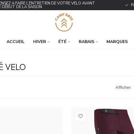
ENSEZ À FAIRE L’ENTRETIEN DE VOTRE VÉLO AVANT
P
E DÉBUT DE LA SAISON.
ACCUEIL
HIVER
ÉTÉ
RABAIS
MARQUES
É VELO
Afficher: