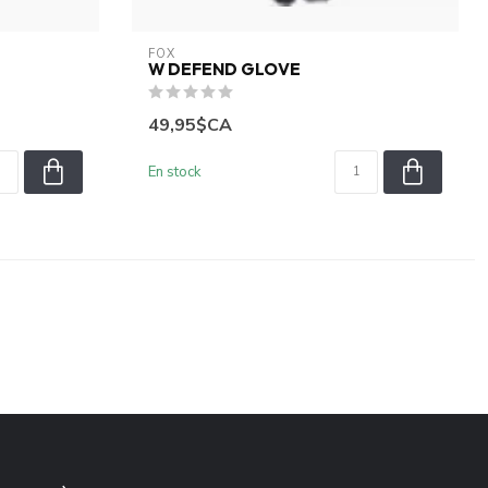
FOX
W DEFEND GLOVE
49,95$CA
En stock