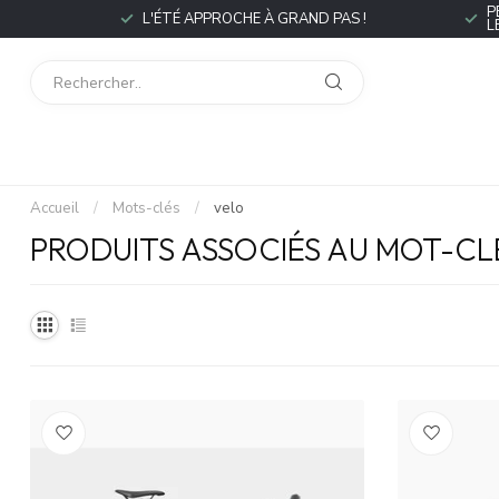
P
L'ÉTÉ APPROCHE À GRAND PAS !
L
Accueil
/
Mots-clés
/
velo
PRODUITS ASSOCIÉS AU MOT-CL