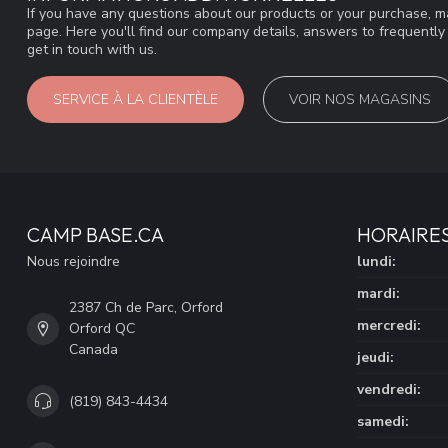
If you have any questions about our products or your purchase, ma
page. Here you'll find our company details, answers to frequentl
get in touch with us.
SERVICE À LA CLIENTÈLE
VOIR NOS MAGASINS
CAMP BASE.CA
HORAIRE
Nous rejoindre
lundi:
mardi:
2387 Ch de Parc, Orford
mercredi:
Orford QC
Canada
jeudi:
vendredi:
(819) 843-4434
samedi: