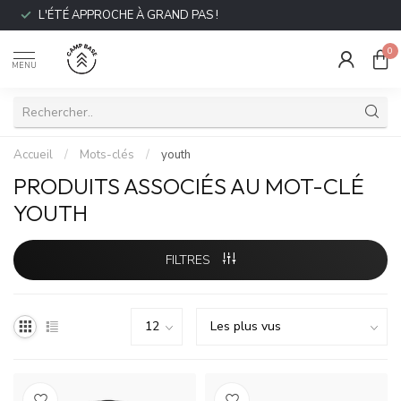
L'ÉTÉ APPROCHE À GRAND PAS !
0
MENU
Accueil
/
Mots-clés
/
youth
PRODUITS ASSOCIÉS AU MOT-CLÉ
YOUTH
FILTRES