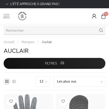
L'ÉTÉ APPROCHE À GRAND PAS !
0
MENU
Accueil
/
Marques
/
Auclair
AUCLAIR
FILTRES