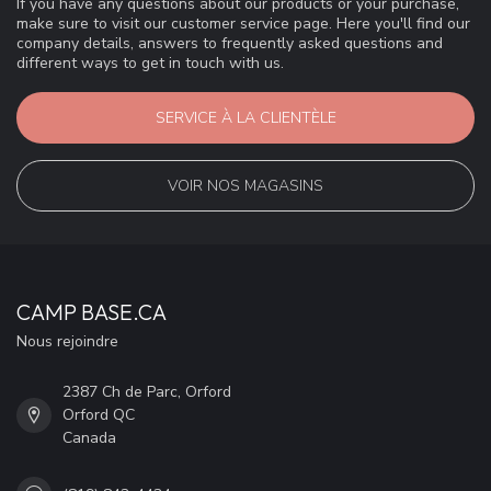
If you have any questions about our products or your purchase,
make sure to visit our customer service page. Here you'll find our
company details, answers to frequently asked questions and
different ways to get in touch with us.
SERVICE À LA CLIENTÈLE
VOIR NOS MAGASINS
CAMP BASE.CA
Nous rejoindre
2387 Ch de Parc, Orford
Orford QC
Canada