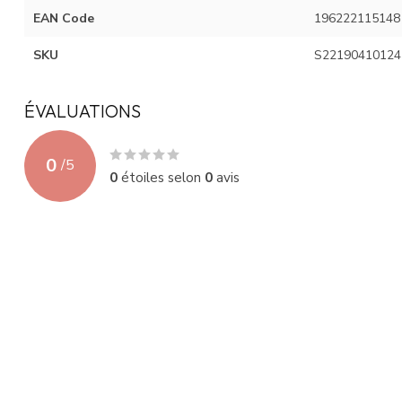
EAN Code
196222115148
SKU
S22190410124
ÉVALUATIONS
0
/
5
0
étoiles selon
0
avis