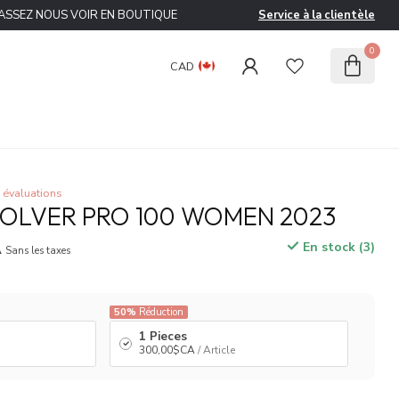
ASSEZ NOUS VOIR EN BOUTIQUE
Service à la clientèle
0
CAD
 évaluations
VOLVER PRO 100 WOMEN 2023
A
En stock (3)
Sans les taxes
50%
Réduction
1 Pieces
300,00$CA
/ Article