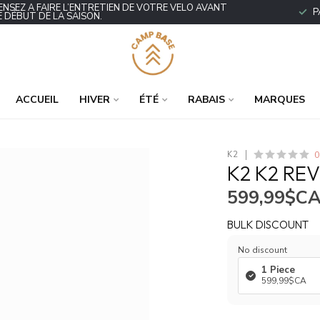
ENSEZ À FAIRE L’ENTRETIEN DE VOTRE VÉLO AVANT
P
E DÉBUT DE LA SAISON.
ACCUEIL
HIVER
ÉTÉ
RABAIS
MARQUES
0
K2
K2 K2 RE
599,99$C
BULK DISCOUNT
No discount
1 Piece
599,99$CA