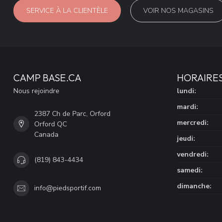
SERVICE À LA CLIENTÈLE
VOIR NOS MAGASINS
CAMP BASE.CA
HORAIRE
Nous rejoindre
lundi:
mardi:
2387 Ch de Parc, Orford
mercredi:
Orford QC
Canada
jeudi:
vendredi:
(819) 843-4434
samedi:
dimanche:
info@piedsportif.com