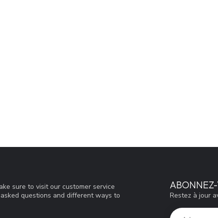
ABONNEZ-
ke sure to visit our customer service
Restez à jour a
y asked questions and different ways to