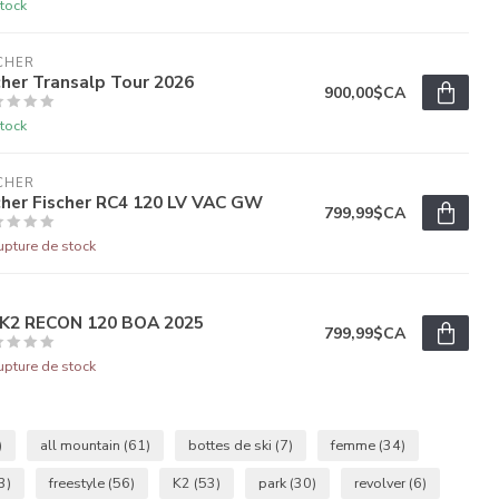
tock
CHER
cher Transalp Tour 2026
900,00$CA
tock
CHER
cher Fischer RC4 120 LV VAC GW
799,99$CA
upture de stock
 K2 RECON 120 BOA 2025
799,99$CA
upture de stock
)
all mountain
(61)
bottes de ski
(7)
femme
(34)
3)
freestyle
(56)
K2
(53)
park
(30)
revolver
(6)