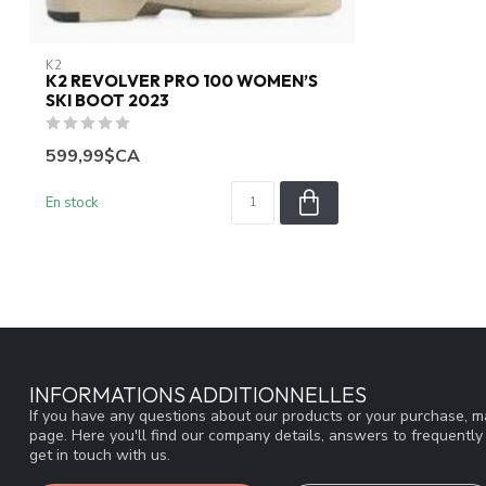
K2
K2 REVOLVER PRO 100 WOMEN’S
SKI BOOT 2023
599,99$CA
En stock
INFORMATIONS ADDITIONNELLES
If you have any questions about our products or your purchase, ma
page. Here you'll find our company details, answers to frequentl
get in touch with us.