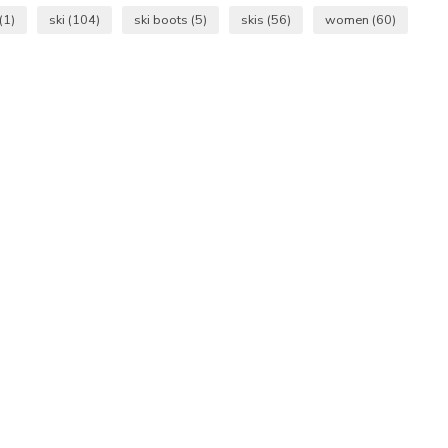
(1)
ski
(104)
ski boots
(5)
skis
(56)
women
(60)