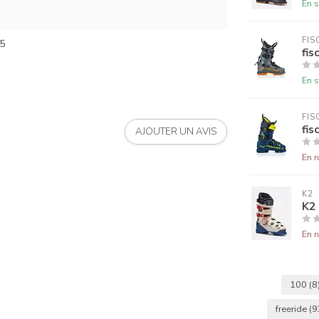
En s
FIS
5
fis
En s
FIS
fis
AJOUTER UN AVIS
En r
K2
K2
En r
100
(8
freeride
(9