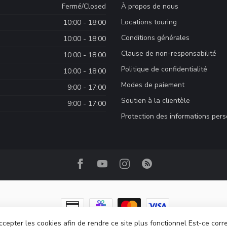
Fermé/Closed
À propos de nous
Locations touring
10:00 - 18:00
Conditions générales
10:00 - 18:00
Clause de non-responsabilité
10:00 - 18:00
Politique de confidentialité
10:00 - 18:00
Modes de paiement
9:00 - 17:00
Soutien à la clientèle
9:00 - 17:00
Protection des informations per
ccepter les cookies afin de rendre ce site plus fonctionnel Est-ce corr
ght 2026 Camp Base.ca
- Powered by
Lightspeed
-
Lightspeed design
by
Dyv