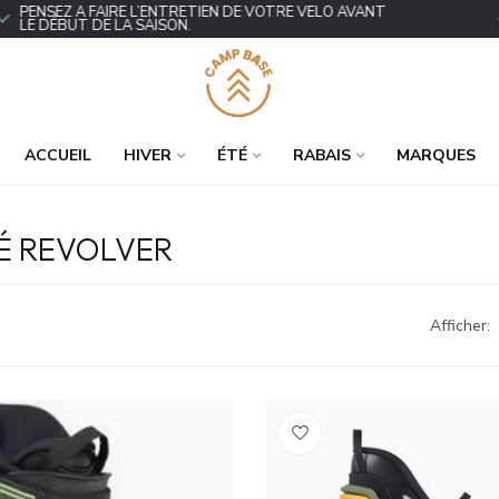
ENSEZ À FAIRE L’ENTRETIEN DE VOTRE VÉLO AVANT
P
E DÉBUT DE LA SAISON.
ACCUEIL
HIVER
ÉTÉ
RABAIS
MARQUES
É REVOLVER
Afficher: