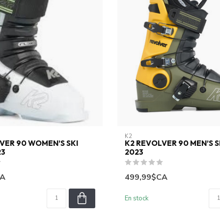
K2
VER 90 WOMEN’S SKI
K2 REVOLVER 90 MEN’S 
23
2023
CA
499,99$CA
En stock