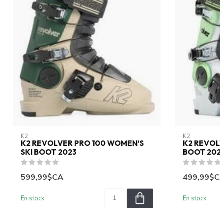
K2
K2
K2 REVOLVER PRO 100 WOMEN’S
K2 REVOL
SKI BOOT 2023
BOOT 20
599,99$CA
499,99$
En stock
En stock