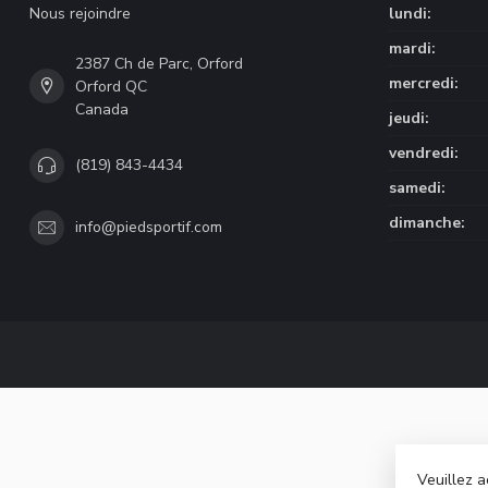
Nous rejoindre
lundi:
mardi:
2387 Ch de Parc, Orford
mercredi:
Orford QC
Canada
jeudi:
vendredi:
(819) 843-4434
samedi:
dimanche:
info@piedsportif.com
Veuillez a
© Copyri