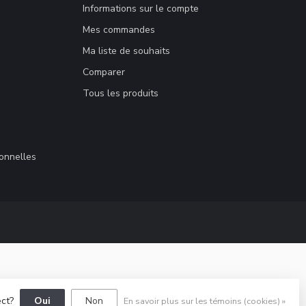
Informations sur le compte
Mes commandes
Ma liste de souhaits
Comparer
Tous les produits
sonnelles
ect?
Oui
Non
En savoir plus sur les témoins (cookies) »
elopment