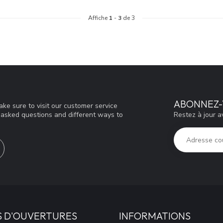
Affiche
1
-
3
de 3
ABONNEZ-
ke sure to visit our customer service
Restez à jour a
y asked questions and different ways to
S D'OUVERTURES
INFORMATIONS