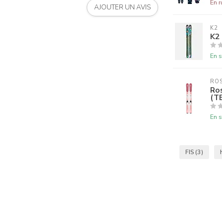
En r
AJOUTER UN AVIS
K2
K2
En s
RO
Ro
(T
En s
FIS
(3)