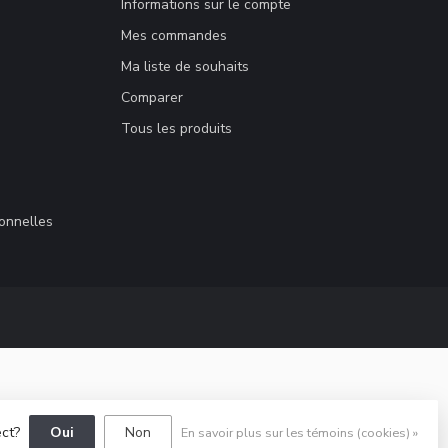
Informations sur le compte
Mes commandes
Ma liste de souhaits
Comparer
Tous les produits
sonnelles
ect?
Oui
Non
En savoir plus sur les témoins (cookies) »
elopment