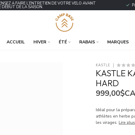
ENSEZ À FAIRE L’ENTRETIEN DE VOTRE VÉLO AVANT
P
E DÉBUT DE LA SAISON.
ACCUEIL
HIVER
ÉTÉ
RABAIS
MARQUES
KASTLE
KASTLE KA
HARD
999,00$C
Idéal pour la prépar
athlètes en herbe p
les virages.
Lire plu