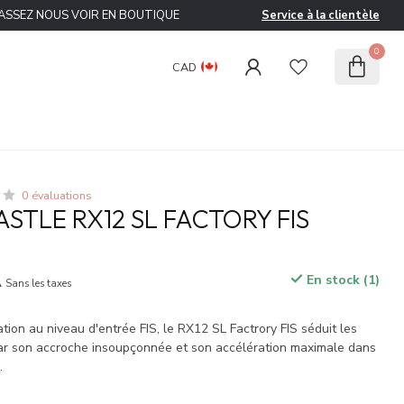
ASSEZ NOUS VOIR EN BOUTIQUE
Service à la clientèle
0
CAD
0 évaluations
STLE RX12 SL FACTORY FIS
A
En stock (1)
Sans les taxes
ation au niveau d'entrée FIS, le RX12 SL Factrory FIS séduit les
ar son accroche insoupçonnée et son accélération maximale dans
s
.