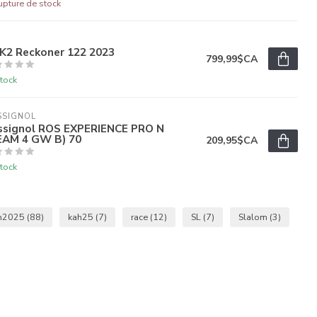
upture de stock
 K2 Reckoner 122 2023
799,99$CA
tock
SSIGNOL
ssignol ROS EXPERIENCE PRO N
EAM 4 GW B) 70
209,95$CA
tock
h2025
(88)
kah25
(7)
race
(12)
SL
(7)
Slalom
(3)