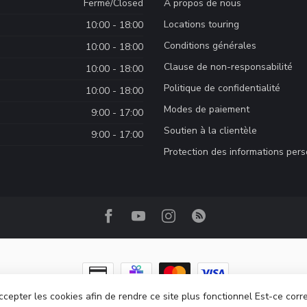
Fermé/Closed
À propos de nous
Locations touring
10:00 - 18:00
Conditions générales
10:00 - 18:00
Clause de non-responsabilité
10:00 - 18:00
Politique de confidentialité
10:00 - 18:00
Modes de paiement
9:00 - 17:00
Soutien à la clientèle
9:00 - 17:00
Protection des informations per
ccepter les cookies afin de rendre ce site plus fonctionnel Est-ce corr
ght 2026 Camp Base.ca
- Powered by
Lightspeed
-
Lightspeed design
by
Dyv