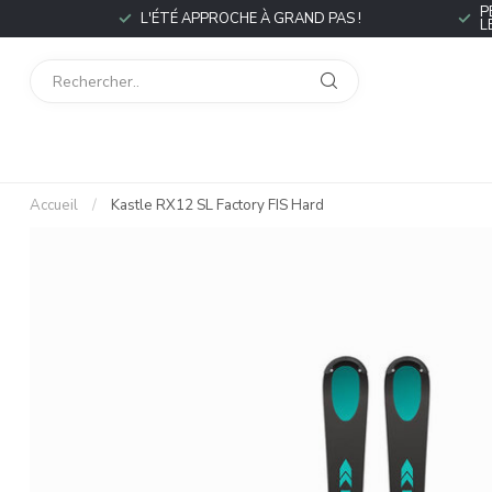
P
L'ÉTÉ APPROCHE À GRAND PAS !
L
Accueil
/
Kastle RX12 SL Factory FIS Hard