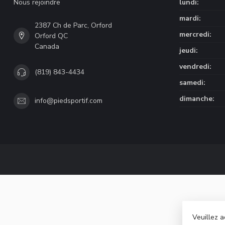
Nous rejoindre
lundi:
mardi:
2387 Ch de Parc, Orford
mercredi:
Orford QC
Canada
jeudi:
vendredi:
(819) 843-4434
samedi:
dimanche:
info@piedsportif.com
Veuillez a
© Copyri