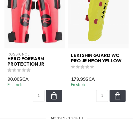
ROSSIGNOL
LEKI SHIN GUARD WC
HERO FOREARM
PRO JR NEON YELLOW
PROTECTION JR
90,00$CA
179,99$CA
En stock
En stock
Affiche
1
-
10
de 10