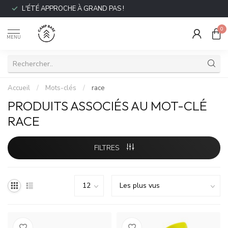
L'ÉTÉ APPROCHE À GRAND PAS !
0
MENU
Accueil
/
Mots-clés
/
race
PRODUITS ASSOCIÉS AU MOT-CLÉ
RACE
FILTRES