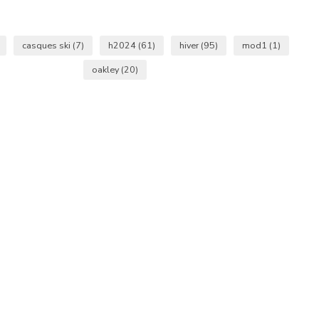
casques ski
(7)
h2024
(61)
hiver
(95)
mod1
(1)
oakley
(20)