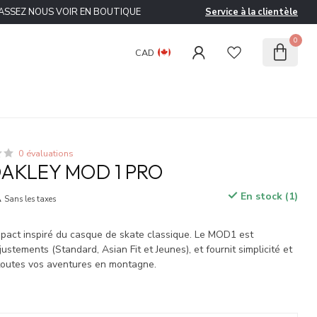
ASSEZ NOUS VOIR EN BOUTIQUE
Service à la clientèle
0
CAD
0 évaluations
AKLEY MOD 1 PRO
A
En stock (1)
Sans les taxes
pact inspiré du casque de skate classique. Le MOD1 est
justements (Standard, Asian Fit et Jeunes), et fournit simplicité et
 toutes vos aventures en montagne.