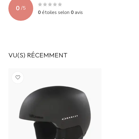
0
/
5
0
étoiles selon
0
avis
VU(S) RÉCEMMENT