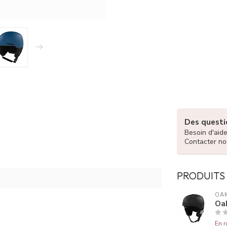
Des questio
Besoin d'aid
Contacter no
PRODUITS
OA
Oa
En r