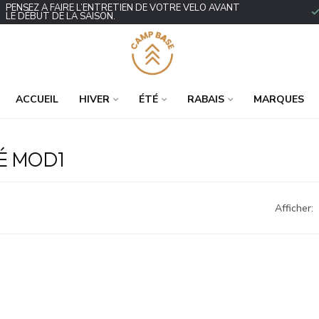
ENSEZ À FAIRE L’ENTRETIEN DE VOTRE VÉLO AVANT
P
E DÉBUT DE LA SAISON.
ACCUEIL
HIVER
ÉTÉ
RABAIS
MARQUES
É MOD1
Afficher: