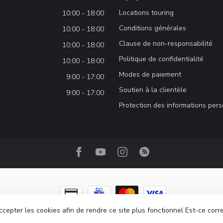
Locations touring
10:00 - 18:00
Conditions générales
10:00 - 18:00
Clause de non-responsabilité
10:00 - 18:00
Politique de confidentialité
10:00 - 18:00
Modes de paiement
9:00 - 17:00
Soutien à la clientèle
9:00 - 17:00
Protection des informations per
ccepter les cookies afin de rendre ce site plus fonctionnel Est-ce corr
ght 2026 Camp Base.ca
- Powered by
Lightspeed
-
Lightspeed design
by
Dyv