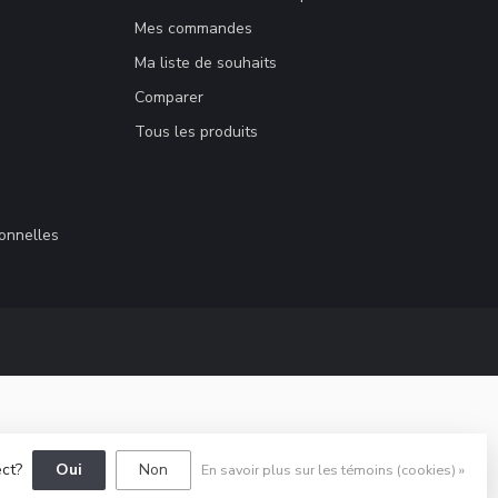
Mes commandes
Ma liste de souhaits
Comparer
Tous les produits
sonnelles
ect?
Oui
Non
En savoir plus sur les témoins (cookies) »
elopment