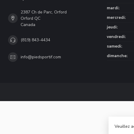
mardi:
2387 Ch de Parc, Orford
mercredi:
Orford QC
Canada
jeudi:
vendredi:
(819) 843-4434
samedi:
dimanche:
info@piedsportif.com
Veuillez a
© Copyri