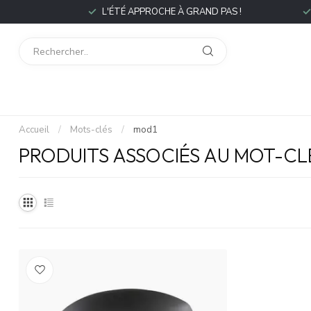
P
L'ÉTÉ APPROCHE À GRAND PAS !
L
Accueil
/
Mots-clés
/
mod1
PRODUITS ASSOCIÉS AU MOT-CL