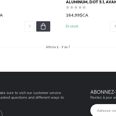
ALUMINUM, DOT 5.1, AVA
CA
164,99$CA
En stock
Affiche
1
-
7
de 7
ABONNEZ-
ke sure to visit our customer service
Restez à jour a
y asked questions and different ways to