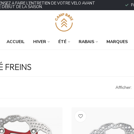
ENSEZ À FAIRE L’ENTRETIEN DE VOTRE VÉLO AVANT
P
E DÉBUT DE LA SAISON.
ACCUEIL
HIVER
ÉTÉ
RABAIS
MARQUES
 FREINS
Afficher: