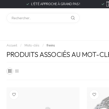
P
L'ÉTÉ APPROCHE À GRAND PAS !
L
Accueil
/
Mots-clés
/
freins
PRODUITS ASSOCIÉS AU MOT-CLÉ