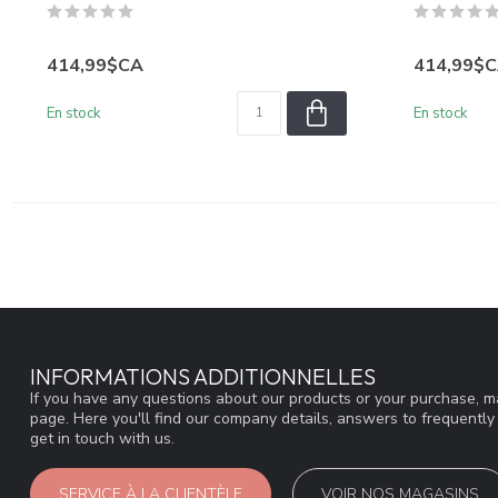
414,99$CA
414,99$
En stock
En stock
INFORMATIONS ADDITIONNELLES
If you have any questions about our products or your purchase, ma
page. Here you'll find our company details, answers to frequentl
get in touch with us.
SERVICE À LA CLIENTÈLE
VOIR NOS MAGASINS