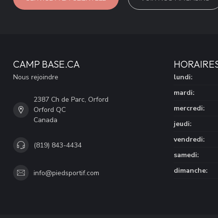
CAMP BASE.CA
HORAIRE
Nous rejoindre
lundi:
mardi:
2387 Ch de Parc, Orford
mercredi:
Orford QC
Canada
jeudi:
vendredi:
(819) 843-4434
samedi:
dimanche:
info@piedsportif.com