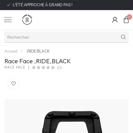
L'ÉTÉ APPROCHE À GRAND PAS !
0
MENU
Accueil
/
,RIDE,BLACK
Race Face ,RIDE,BLACK
(0)
RACE FACE